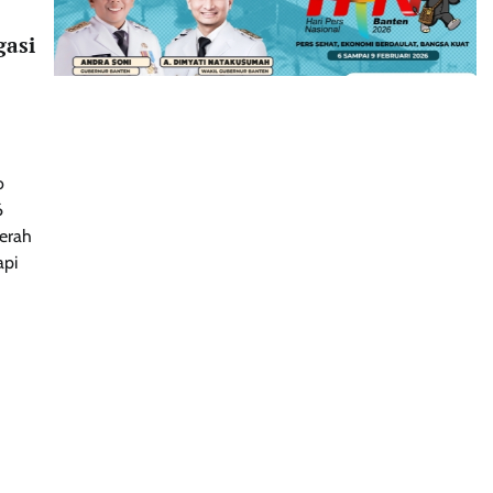
gasi
o
6
aerah
api