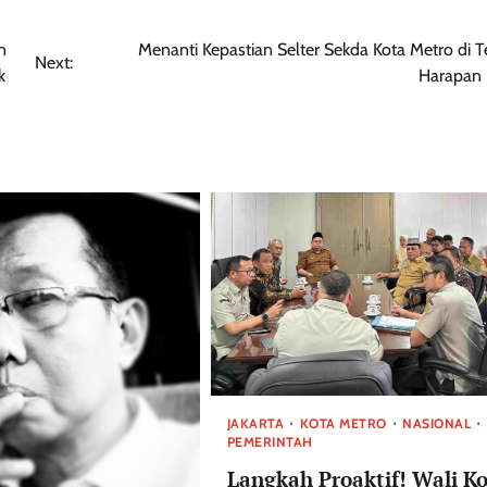
n
Menanti Kepastian Selter Sekda Kota Metro di 
Next:
k
Harapan 
JAKARTA
KOTA METRO
NASIONAL
PEMERINTAH
Langkah Proaktif! Wali K