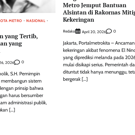
Metro Jemput Bantuan
Alsintan di Rakornas Miti
Kekeringan
KOTA METRO
NASIONAL
Redaksi
0
April 20, 2026
 yang Tertib,
an yang
Jakarta, Portalmetrokita – Ancaman
i
kekeringan akibat fenomena El Nin
yang diprediksi melanda pada 202
0
 26, 2026
mulai disikapi serius. Pemerintah d
dituntut tidak hanya menunggu, tet
holik, S.H. Pemimpin
bergerak […]
a membangun sistem
dengan prinsip bahwa
ngan harus bersumber
am administrasi publik,
kan […]