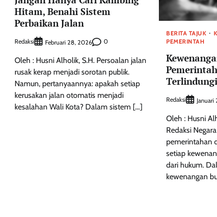
Hitam, Benahi Sistem
Perbaikan Jalan
BERITA TAJUK
PEMERINTAH
Redaksi
0
Februari 28, 2026
Kewenangan
Oleh : Husni Alholik, S.H. Persoalan jalan
Pemerintah
rusak kerap menjadi sorotan publik.
Terlindung
Namun, pertanyaannya: apakah setiap
kerusakan jalan otomatis menjadi
Redaksi
Januari
kesalahan Wali Kota? Dalam sistem […]
Oleh : Husni Al
Redaksi Negar
pemerintahan 
setiap kewena
dari hukum. Dal
kewenangan bu