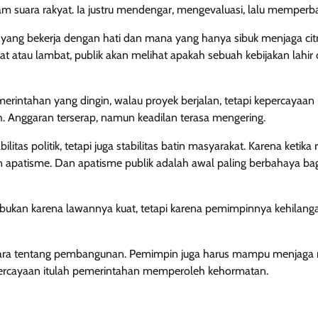
suara rakyat. Ia justru mendengar, mengevaluasi, lalu memperbai
 bekerja dengan hati dan mana yang hanya sibuk menjaga citr
at atau lambat, publik akan melihat apakah sebuah kebijakan lahir 
rintahan yang dingin, walau proyek berjalan, tetapi kepercayaan 
h. Anggaran terserap, namun keadilan terasa mengering.
s politik, tetapi juga stabilitas batin masyarakat. Karena ketika 
kan apatisme. Dan apatisme publik adalah awal paling berbahaya ba
h bukan karena lawannya kuat, tetapi karena pemimpinnya kehilang
bicara tentang pembangunan. Pemimpin juga harus mampu menjaga 
epercayaan itulah pemerintahan memperoleh kehormatan.