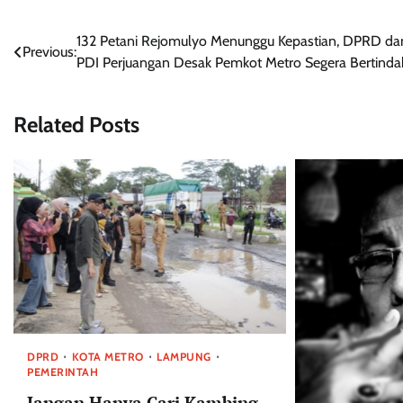
Navigasi
132 Petani Rejomulyo Menunggu Kepastian, DPRD da
Previous:
PDI Perjuangan Desak Pemkot Metro Segera Bertinda
pos
Related Posts
DPRD
KOTA METRO
LAMPUNG
PEMERINTAH
Jangan Hanya Cari Kambing