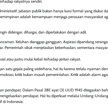
erhadap rakyatnya sendiri.
nistratif. Jabatan publik bukan hanya kursi formal yang diukur da
, kepemimpinan adalah kemampuan menjaga perasaan masyarakat ag
in didengar, dihargai, dan diperlakukan dengan adil.
gap ancaman. Keluhan dianggap gangguan. Aspirasi dipandang serang
ebar. Pemerintah sibuk menjelaskan keberhasilan, sementara masyar
ial atau justru mulai kebal terhadap jeritan rakyat.
n satu gejala paling sederhana, hal itu karena terlalu nyaman de
demokrasi, kritik bukan musuh pemerintahan. Kritik adalah alarm aga
an pendapat. Dalam Pasal 28E ayat (3) UUD 1945 ditegaskan ba
n mengeluarkan pendapat. Hal itu diperkuat melalui Undang-Undan
 di Indonesia.