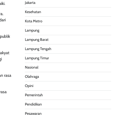
Jakarta
ki.
Kesehatan
a.
dari
Kota Metro
Lampung
publik
Lampung Barat
Lampung Tengah
rakyat
Lampung Timur
gi
Nasional
an rasa
Olahraga
Opini
rasa
Pemerintah
Pendidikan
Pesawaran