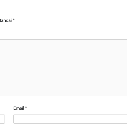
itandai
*
Email
*