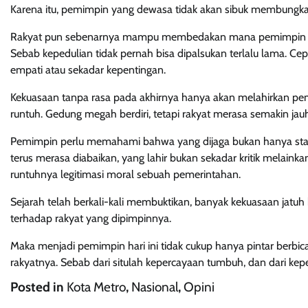
Karena itu, pemimpin yang dewasa tidak akan sibuk membungkam 
Rakyat pun sebenarnya mampu membedakan mana pemimpin yang
Sebab kepedulian tidak pernah bisa dipalsukan terlalu lama. Cep
empati atau sekadar kepentingan.
Kekuasaan tanpa rasa pada akhirnya hanya akan melahirkan peme
runtuh. Gedung megah berdiri, tetapi rakyat merasa semakin jau
Pemimpin perlu memahami bahwa yang dijaga bukan hanya stabilita
terus merasa diabaikan, yang lahir bukan sekadar kritik melain
runtuhnya legitimasi moral sebuah pemerintahan.
Sejarah telah berkali-kali membuktikan, banyak kekuasaan jatu
terhadap rakyat yang dipimpinnya.
Maka menjadi pemimpin hari ini tidak cukup hanya pintar ber
rakyatnya. Sebab dari situlah kepercayaan tumbuh, dan dari k
Posted in
Kota Metro
,
Nasional
,
Opini