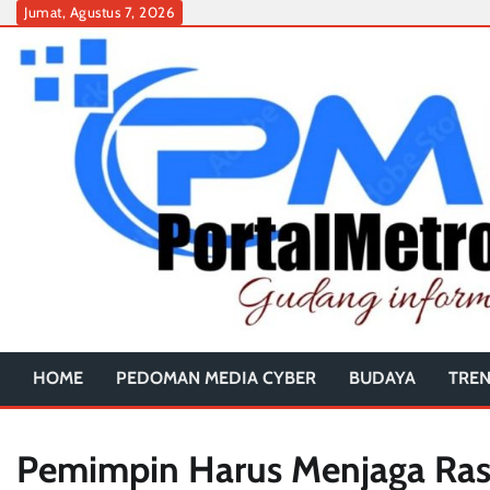
Skip
Jumat, Agustus 7, 2026
to
content
HOME
PEDOMAN MEDIA CYBER
BUDAYA
TRE
Pemimpin Harus Menjaga Ras