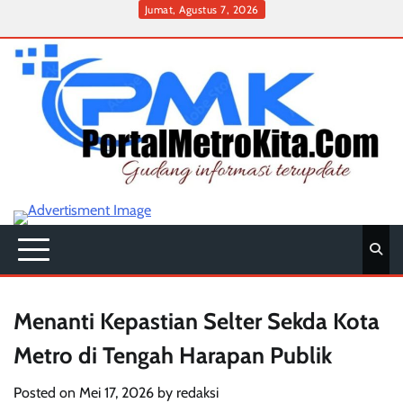
Skip
Jumat, Agustus 7, 2026
to
Home
Pedoman
Redaksi
Contact
HUKUM
content
Media
Cyber
Menanti Kepastian Selter Sekda Kota
Metro di Tengah Harapan Publik
Posted on
Mei 17, 2026
by
redaksi