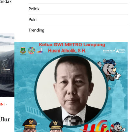
tindak
Politik
Polri
Trending
INI
Ulur