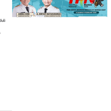
duli
a