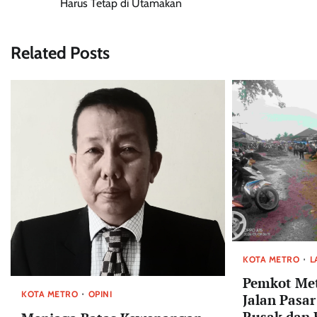
Harus Tetap di Utamakan
pos
Related Posts
KOTA METRO
L
Pemkot Met
KOTA METRO
OPINI
Jalan Pasa
Rusak dan 