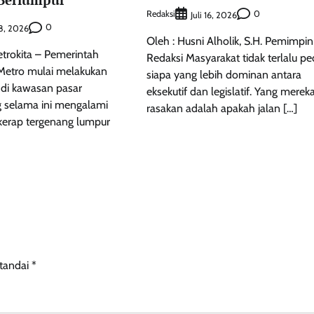
Redaksi
0
Juli 16, 2026
0
 8, 2026
Oleh : Husni Alholik, S.H. Pemimpin
etrokita – Pemerintah
Redaksi Masyarakat tidak terlalu pe
Metro mulai melakukan
siapa yang lebih dominan antara
 di kawasan pasar
eksekutif dan legislatif. Yang merek
ng selama ini mengalami
rasakan adalah apakah jalan […]
kerap tergenang lumpur
itandai
*