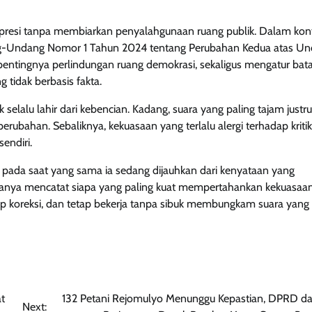
spresi tanpa membiarkan penyalahgunaan ruang publik. Dalam kon
ndang-Undang Nomor 1 Tahun 2024 tentang Perubahan Kedua atas U
entingnya perlindungan ruang demokrasi, sekaligus mengatur bat
tidak berbasis fakta.
lalu lahir dari kebencian. Kadang, suara yang paling tajam justru
rubahan. Sebaliknya, kekuasaan yang terlalu alergi terhadap kritik
endiri.
pada saat yang sama ia sedang dijauhkan dari kenyataan yang
k hanya mencatat siapa yang paling kuat mempertahankan kekuasaan,
hadap koreksi, dan tetap bekerja tanpa sibuk membungkam suara yang
t
132 Petani Rejomulyo Menunggu Kepastian, DPRD d
Next: