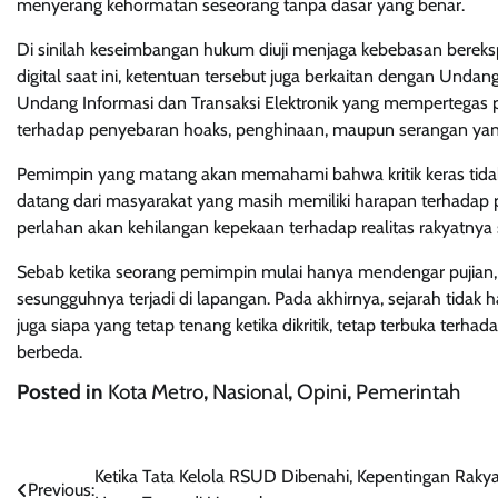
menyerang kehormatan seseorang tanpa dasar yang benar.
Di sinilah keseimbangan hukum diuji menjaga kebebasan berek
digital saat ini, ketentuan tersebut juga berkaitan dengan U
Undang Informasi dan Transaksi Elektronik yang mempertegas p
terhadap penyebaran hoaks, penghinaan, maupun serangan yang 
Pemimpin yang matang akan memahami bahwa kritik keras tidak se
datang dari masyarakat yang masih memiliki harapan terhadap pe
perlahan akan kehilangan kepekaan terhadap realitas rakyatnya s
Sebab ketika seorang pemimpin mulai hanya mendengar pujian, 
sesungguhnya terjadi di lapangan. Pada akhirnya, sejarah tida
juga siapa yang tetap tenang ketika dikritik, tetap terbuka ter
berbeda.
Posted in
Kota Metro
,
Nasional
,
Opini
,
Pemerintah
Navigasi
Ketika Tata Kelola RSUD Dibenahi, Kepentingan Rakya
Previous: