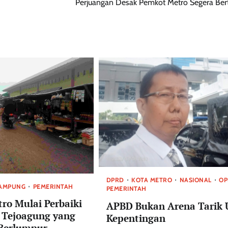
Perjuangan Desak Pemkot Metro Segera Ber
DPRD
KOTA METRO
NASIONAL
OP
AMPUNG
PEMERINTAH
PEMERINTAH
ro Mulai Perbaiki
APBD Bukan Arena Tarik 
r Tejoagung yang
Kepentingan
Berlumpur