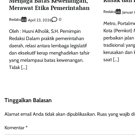
Menjaga Batas Kewenangan,
Merawat Etika Pemerintahan
Redaksi
Januari
Redaksi
0
April 23, 2026
Metro, Portalm
Kota (Pemkot) 
Oleh : Husni Alholik, S.H. Pemimpin
perbaikan jalan
Redaksi Dalam praktik pemerintahan
tradisional ya
daerah, relasi antara lembaga legislatif
kerusakan dan 
dan eksekutif kerap menghadirkan tafsir
saat […]
yang melampaui batas kewenangan.
Tidak […]
Tinggalkan Balasan
Alamat email Anda tidak akan dipublikasikan.
Ruas yang wajib d
Komentar
*